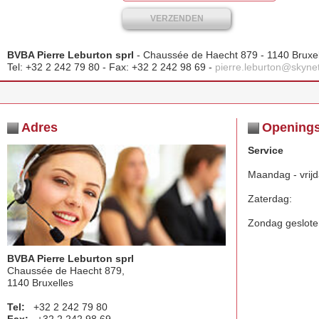
VERZENDEN
BVBA Pierre Leburton sprl
- Chaussée de Haecht 879 - 1140 Bruxel
Tel: +32 2 242 79 80 - Fax: +32 2 242 98 69 -
pierre.leburton@skyne
Adres
Opening
Service
Maandag - vrijd
Zaterdag:
Zondag geslot
BVBA Pierre Leburton sprl
Chaussée de Haecht 879,
1140 Bruxelles
Tel:
+32 2 242 79 80
Fax:
+32 2 242 98 69