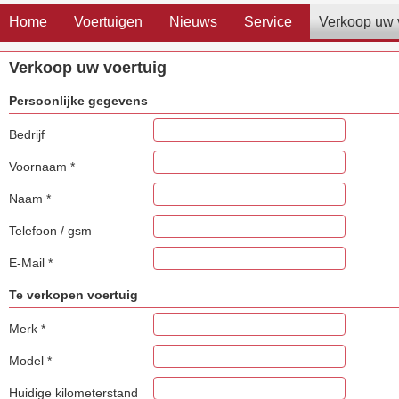
Home
Voertuigen
Nieuws
Service
Verkoop uw 
Verkoop uw voertuig
Persoonlijke gegevens
Bedrijf
Voornaam
*
Naam
*
Telefoon / gsm
E-Mail
*
Te verkopen voertuig
Merk
*
Model
*
Huidige kilometerstand