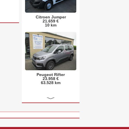
Peugeot Rifter
23.958 €
63.528 km
Nissan Interstar
19.965 €
99.637 km