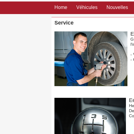
Home
Véhicules
Nouvelles
Service
E
G
I
-
-
E
He
De
Co