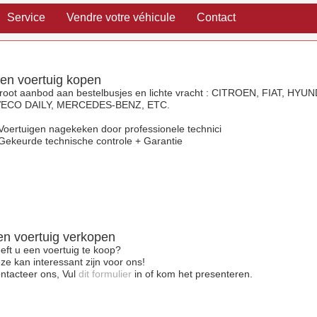
Service
Vendre votre véhicule
Contact
en voertuig kopen
root aanbod aan bestelbusjes en lichte vracht : CITROEN, FIAT, HYUN
VECO DAILY, MERCEDES-BENZ, ETC.
 Voertuigen nagekeken door professionele technici
 Gekeurde technische controle + Garantie
en voertuig verkopen
eft u een voertuig te koop?
ze kan interessant zijn voor ons!
ntacteer ons, Vul
dit formulier
in of kom het presenteren.