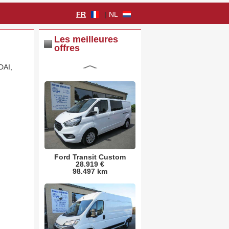
FR
|
NL
Les meilleures
offres
DAI,
Ford Transit Custom
28.919 €
98.497 km
Citroen Jumper
21.659 €
10 km