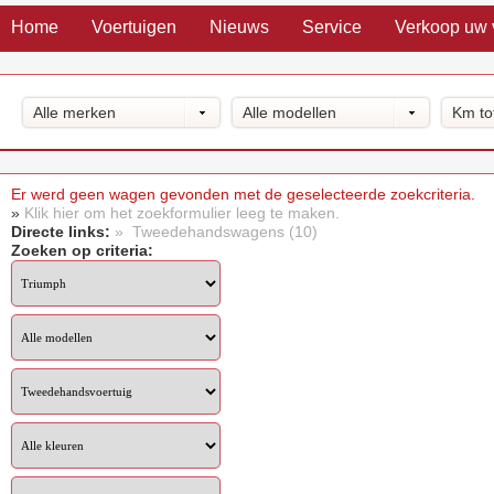
Home
Voertuigen
Nieuws
Service
Verkoop uw 
Alle merken
Alle modellen
Km to
Er werd geen wagen gevonden met de geselecteerde zoekcriteria.
»
Klik hier om het zoekformulier leeg te maken.
Directe links:
» Tweedehandswagens (10)
Zoeken op criteria: