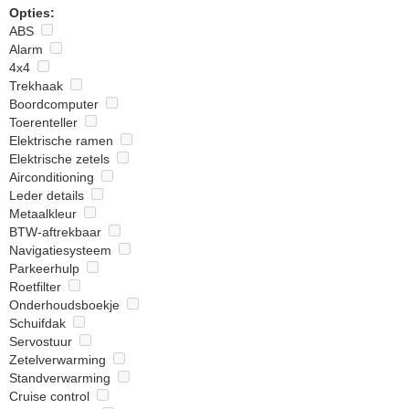
Opties:
ABS
Alarm
4x4
Trekhaak
Boordcomputer
Toerenteller
Elektrische ramen
Elektrische zetels
Airconditioning
Leder details
Metaalkleur
BTW-aftrekbaar
Navigatiesysteem
Parkeerhulp
Roetfilter
Onderhoudsboekje
Schuifdak
Servostuur
Zetelverwarming
Standverwarming
Cruise control