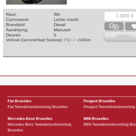
Kleur:
Wit
7.800 €
Carrosserie:
Lichte vracht
Brandstof:
Diesel
Aandrijving:
Manueel
Deuren:
5
DETAILS
Verbruik (Gecomb/Stad/ Snelweg): 7.5 / - / - l/100km
Fiat Bruxelles
Peugeot Bruxelles
Fiat Tweedehandsvoertuig Bruxelles
Peugeot Tweedehandsvoertuig 
Mercedes-Benz Bruxelles
MINI Bruxelles
Mercedes-Benz Tweedehandsvoertuig
MINI Tweedehandsvoertuig Bru
Bruxelles