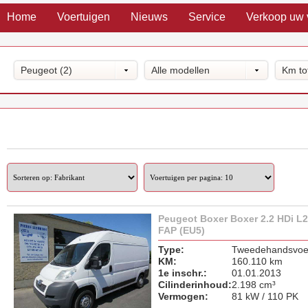
Home
Voertuigen
Nieuws
Service
Verkoop uw 
Peugeot (2)
Alle modellen
Km to
Peugeot Boxer Boxer 2.2 HDi L
FAP (EU5)
Type:
Tweedehandsvoer
KM:
160.110 km
1e inschr.:
01.01.2013
Cilinderinhoud:
2.198 cm³
Vermogen:
81 kW / 110 PK