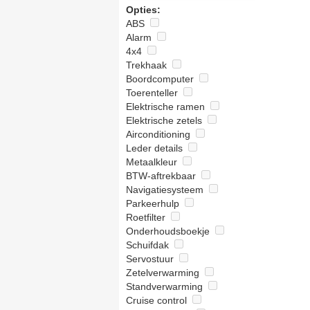
Opties:
ABS
Alarm
4x4
Trekhaak
Boordcomputer
Toerenteller
Elektrische ramen
Elektrische zetels
Airconditioning
Leder details
Metaalkleur
BTW-aftrekbaar
Navigatiesysteem
Parkeerhulp
Roetfilter
Onderhoudsboekje
Schuifdak
Servostuur
Zetelverwarming
Standverwarming
Cruise control