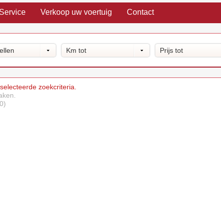
Service
Verkoop uw voertuig
Contact
ellen
Km tot
Prijs tot
lecteerde zoekcriteria.
maken.
0)