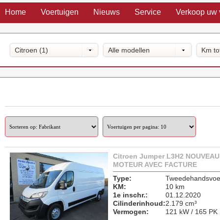
Home
Voertuigen
Nieuws
Service
Verkoop uw 
Citroen (1)
Alle modellen
Km to
Citroen Jumper L3H2 NOUVEAU
MOTEUR AVEC FACTURE
Type:
Tweedehandsvoer
KM:
10 km
1e inschr.:
01.12.2020
Cilinderinhoud:
2.179 cm³
Vermogen:
121 kW / 165 PK