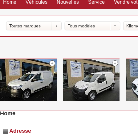
Home
Véhicules
Nouvelles
Service
Vendre vot
Toutes marques
Tous modèles
Kilom
Home
Adresse