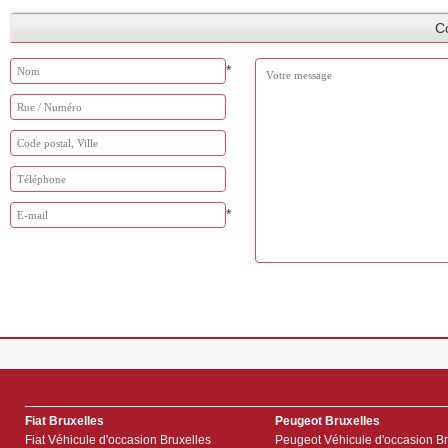
Co
*
*
Fiat Bruxelles
Peugeot Bruxelles
Fiat Véhicule d'occasion Bruxelles
Peugeot Véhicule d'occasion Br