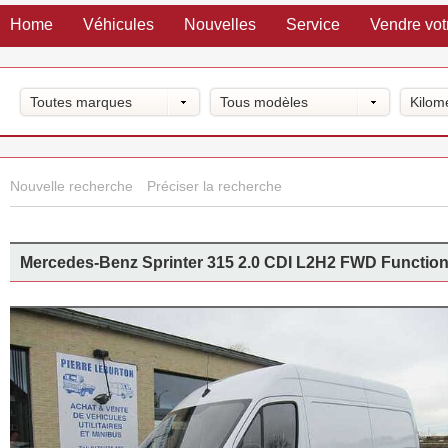
Home
Véhicules
Nouvelles
Service
Vendre vot
Toutes marques
Tous modèles
Kilom
Nouvelle recherche
Préciser la recherche
Mercedes-Benz Sprinter 315 2.0 CDI L2H2 FWD Function