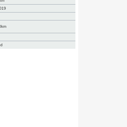
 km
019
00km
6d