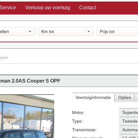
Service
Verkoop uw voertuig
Contact
ellen
Km tot
Prijs tot
igen
bman 2.0AS Cooper S OPF
Voertuiginformatie
Opties
Motor:
Superbe
Type:
Tweede
Transmissie:
Automa