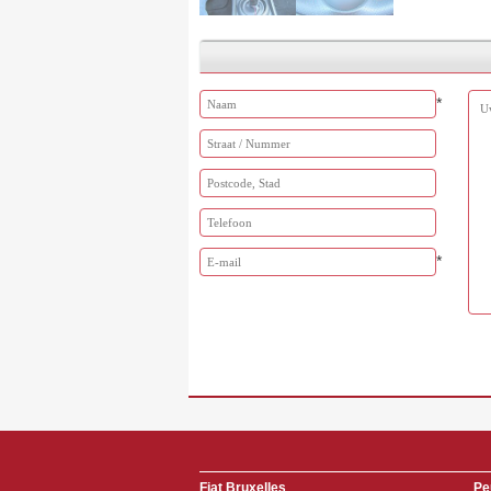
*
*
Fiat Bruxelles
Pe