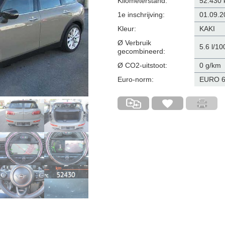
Kilometerstand:
52.430
1e inschrijving:
01.09.2
Kleur:
KAKI
Ø Verbruik
5.6 l/1
gecombineerd:
Ø CO
2
-uitstoot:
0 g/km
Euro-norm:
EURO 