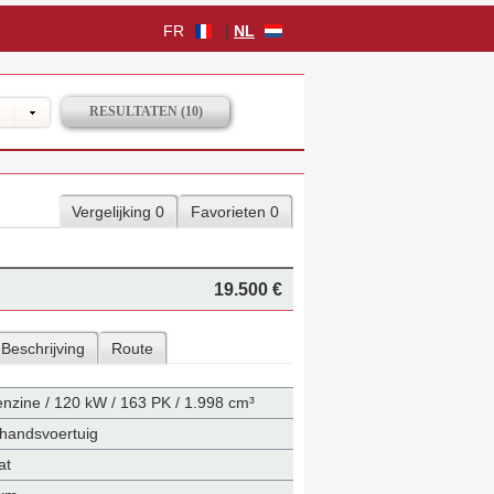
FR
|
NL
Vergelijking 0
Favorieten 0
19.500 €
Beschrijving
Route
nzine / 120 kW / 163 PK / 1.998 cm³
handsvoertuig
at