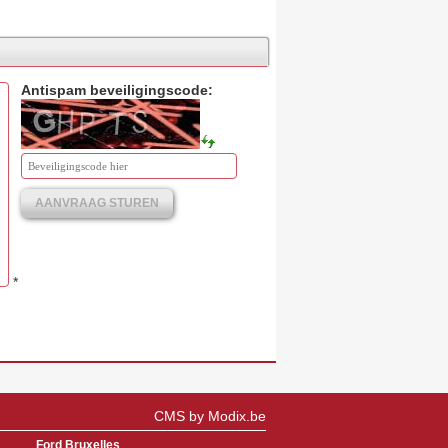
Antispam beveiligingscode:
AANVRAAG STUREN
*
CMS by Modix.be
Ford Bruxelles