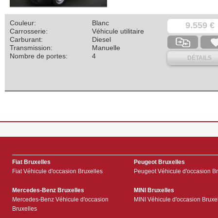
Couleur:
Blanc
9.559 €
Carrosserie:
Véhicule utilitaire
Carburant:
Diesel
Transmission:
Manuelle
Nombre de portes:
4
DÉTAILS
Fiat Bruxelles
Peugeot Bruxelles
Fiat Véhicule d'occasion Bruxelles
Peugeot Véhicule d'occasion Br
Mercedes-Benz Bruxelles
MINI Bruxelles
Mercedes-Benz Véhicule d'occasion
MINI Véhicule d'occasion Bruxe
Bruxelles