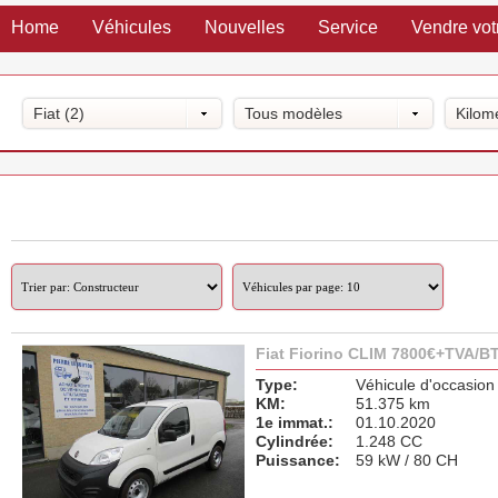
Home
Véhicules
Nouvelles
Service
Vendre vot
Fiat (2)
Tous modèles
Kilom
Fiat Fiorino CLIM 7800€+TVA/B
Type:
Véhicule d'occasion
KM:
51.375 km
1e immat.:
01.10.2020
Cylindrée:
1.248 CC
Puissance:
59 kW / 80 CH