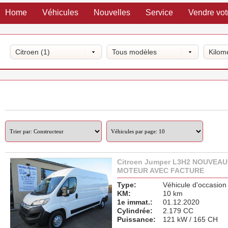
Home
Véhicules
Nouvelles
Service
Vendre vot
Citroen (1)
Tous modèles
Kilom
Citroen Jumper L3H2 NOUVEAU
MOTEUR AVEC FACTURE
Type:
Véhicule d'occasion
KM:
10 km
1e immat.:
01.12.2020
Cylindrée:
2.179 CC
Puissance:
121 kW / 165 CH