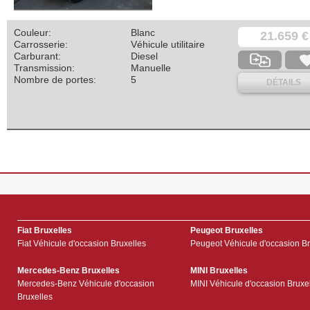
Couleur:
Blanc
21.659 €
Carrosserie:
Véhicule utilitaire
Carburant:
Diesel
Transmission:
Manuelle
Nombre de portes:
5
DÉTAILS
Fiat Bruxelles
Peugeot Bruxelles
Fiat Véhicule d'occasion Bruxelles
Peugeot Véhicule d'occasion Br
Mercedes-Benz Bruxelles
MINI Bruxelles
Mercedes-Benz Véhicule d'occasion
MINI Véhicule d'occasion Bruxe
Bruxelles