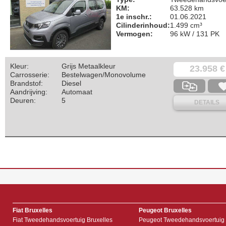
KM:
63.528 km
1e inschr.:
01.06.2021
Cilinderinhoud:
1.499 cm³
Vermogen:
96 kW / 131 PK
Kleur:
Grijs Metaalkleur
23.958 €
Carrosserie:
Bestelwagen/Monovolume
Brandstof:
Diesel
Aandrijving:
Automaat
Deuren:
5
DETAILS
Fiat Bruxelles
Peugeot Bruxelles
Fiat Tweedehandsvoertuig Bruxelles
Peugeot Tweedehandsvoertuig 