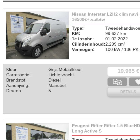
Nissan Interstar L2H2 clim navi
16500€+tva/btw
Type:
Tweedehandsvoer
KM:
99.637 km
1e inschr.:
01.02.2022
Cilinderinhoud:
2.299 cm³
Vermogen:
100 kW / 136 PK
Kleur:
Grijs Metaalkleur
19.965 €
Carrosserie:
Lichte vracht
Brandstof:
Diesel
Aandrijving:
Manueel
Deuren:
5
DETAILS
Peugeot Rifter Rifter 1.5 BlueHD
Long Active S
Type:
Tweedehandsvoer