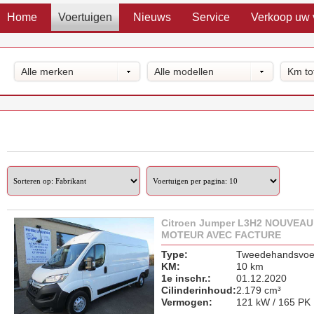
Home
Voertuigen
Nieuws
Service
Verkoop uw 
Alle merken
Alle modellen
Km to
Citroen Jumper L3H2 NOUVEAU
MOTEUR AVEC FACTURE
Type:
Tweedehandsvoer
KM:
10 km
1e inschr.:
01.12.2020
Cilinderinhoud:
2.179 cm³
Vermogen:
121 kW / 165 PK