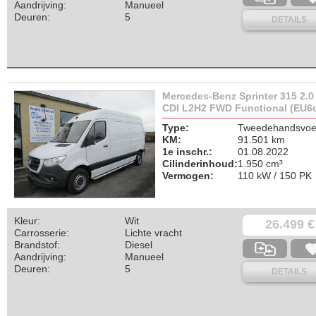
Aandrijving:
Manueel
Deuren:
5
DETAILS
Mercedes-Benz Sprinter 315 2.0
CDI L2H2 FWD Functional (EU6
Type:
Tweedehandsvoer
KM:
91.501 km
1e inschr.:
01.08.2022
Cilinderinhoud:
1.950 cm³
Vermogen:
110 kW / 150 PK
Kleur:
Wit
26.499 €
Carrosserie:
Lichte vracht
Brandstof:
Diesel
Aandrijving:
Manueel
Deuren:
5
DETAILS