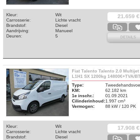
Kleur:
Wit
21.659 €
Carrosserie:
Lichte vracht
Brandstof:
Diesel
Aandrijving:
Manueel
Deuren:
5
DETAILS
Fiat Talento Talento 2.0 Multijet
L1H1 SX 1200kg 14800€+TVA/B
Type:
Tweedehandsvoer
KM:
62.182 km
1e inschr.:
01.09.2021
Cilinderinhoud:
1.997 cm³
Vermogen:
88 kW / 120 PK
Kleur:
Wit
17.908 €
Carrosserie:
Lichte vracht
Brandstof:
Diesel