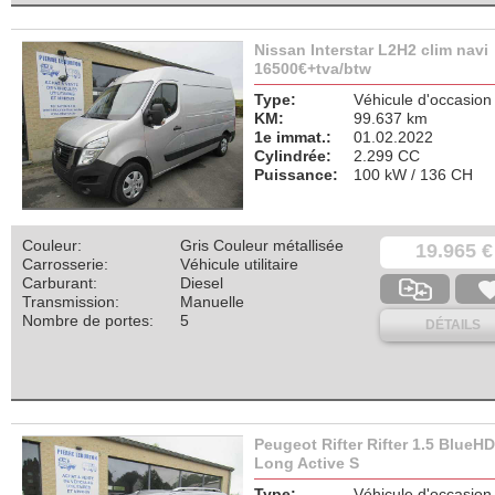
Nissan Interstar L2H2 clim navi
16500€+tva/btw
Type:
Véhicule d'occasion
KM:
99.637 km
1e immat.:
01.02.2022
Cylindrée:
2.299 CC
Puissance:
100 kW / 136 CH
Couleur:
Gris Couleur métallisée
19.965 €
Carrosserie:
Véhicule utilitaire
Carburant:
Diesel
Transmission:
Manuelle
Nombre de portes:
5
DÉTAILS
Peugeot Rifter Rifter 1.5 BlueHD
Long Active S
Type:
Véhicule d'occasion