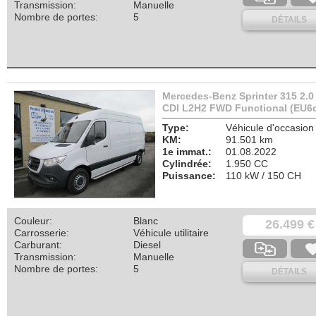
Transmission:
Manuelle
Nombre de portes:
5
DÉTAILS
Mercedes-Benz Sprinter 315 2.0
CDI L2H2 FWD Functional (EU6
Type:
Véhicule d'occasion
KM:
91.501 km
1e immat.:
01.08.2022
Cylindrée:
1.950 CC
Puissance:
110 kW / 150 CH
Couleur:
Blanc
26.499 €
Carrosserie:
Véhicule utilitaire
Carburant:
Diesel
Transmission:
Manuelle
Nombre de portes:
5
DÉTAILS