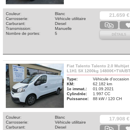
Couleur:
Blanc
21.659 €
Carrosserie:
Véhicule utilitaire
Carburant:
Diesel
Transmission:
Manuelle
Nombre de portes:
5
DÉTAILS
Fiat Talento Talento 2.0 Multijet
L1H1 SX 1200kg 14800€+TVA/B
Type:
Véhicule d'occasion
KM:
62.182 km
1e immat.:
01.09.2021
Cylindrée:
1.997 CC
Puissance:
88 kW / 120 CH
Couleur:
Blanc
17.908 €
Carrosserie:
Véhicule utilitaire
Carburant:
Diesel