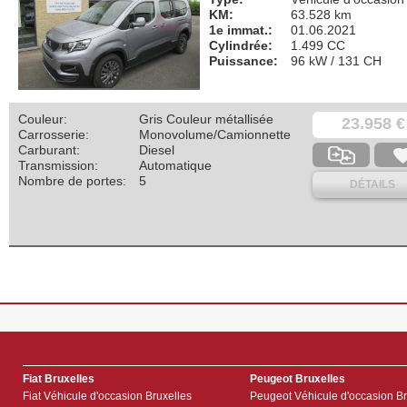
KM:
63.528 km
1e immat.:
01.06.2021
Cylindrée:
1.499 CC
Puissance:
96 kW / 131 CH
Couleur:
Gris Couleur métallisée
23.958 €
Carrosserie:
Monovolume/Camionnette
Carburant:
Diesel
Transmission:
Automatique
Nombre de portes:
5
DÉTAILS
Fiat Bruxelles
Peugeot Bruxelles
Fiat Véhicule d'occasion Bruxelles
Peugeot Véhicule d'occasion Br