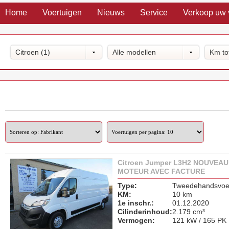
Home
Voertuigen
Nieuws
Service
Verkoop uw 
Citroen (1)
Alle modellen
Km to
Citroen Jumper L3H2 NOUVEAU
MOTEUR AVEC FACTURE
Type:
Tweedehandsvoer
KM:
10 km
1e inschr.:
01.12.2020
Cilinderinhoud:
2.179 cm³
Vermogen:
121 kW / 165 PK