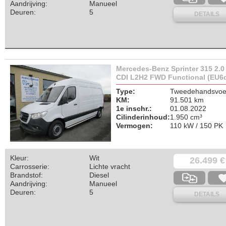
Aandrijving:
Manueel
Deuren:
5
DETAILS
Mercedes-Benz Sprinter 315 2.0
CDI L2H2 FWD Functional (EU6
Type:
Tweedehandsvoer
KM:
91.501 km
1e inschr.:
01.08.2022
Cilinderinhoud:
1.950 cm³
Vermogen:
110 kW / 150 PK
Kleur:
Wit
26.499 €
Carrosserie:
Lichte vracht
Brandstof:
Diesel
Aandrijving:
Manueel
Deuren:
5
DETAILS