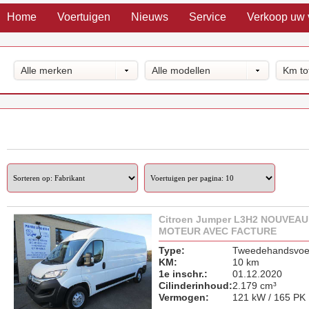
Home
Voertuigen
Nieuws
Service
Verkoop uw 
Alle merken
Alle modellen
Km to
Citroen Jumper L3H2 NOUVEAU
MOTEUR AVEC FACTURE
Type:
Tweedehandsvoer
KM:
10 km
1e inschr.:
01.12.2020
Cilinderinhoud:
2.179 cm³
Vermogen:
121 kW / 165 PK