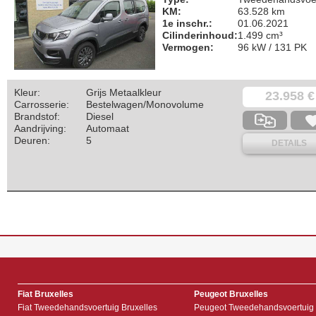
KM:
63.528 km
1e inschr.:
01.06.2021
Cilinderinhoud:
1.499 cm³
Vermogen:
96 kW / 131 PK
Kleur:
Grijs Metaalkleur
23.958 €
Carrosserie:
Bestelwagen/Monovolume
Brandstof:
Diesel
Aandrijving:
Automaat
Deuren:
5
DETAILS
Fiat Bruxelles
Peugeot Bruxelles
Fiat Tweedehandsvoertuig Bruxelles
Peugeot Tweedehandsvoertuig 