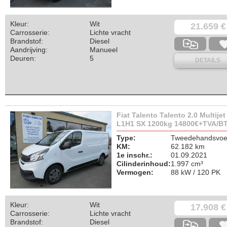
Kleur:
Wit
21.659 €
Carrosserie:
Lichte vracht
Brandstof:
Diesel
Aandrijving:
Manueel
Deuren:
5
DETAILS
Fiat Talento Talento 2.0 Multijet
L1H1 SX 1200kg 14800€+TVA/B
Type:
Tweedehandsvoer
KM:
62.182 km
1e inschr.:
01.09.2021
Cilinderinhoud:
1.997 cm³
Vermogen:
88 kW / 120 PK
Kleur:
Wit
17.908 €
Carrosserie:
Lichte vracht
Brandstof:
Diesel