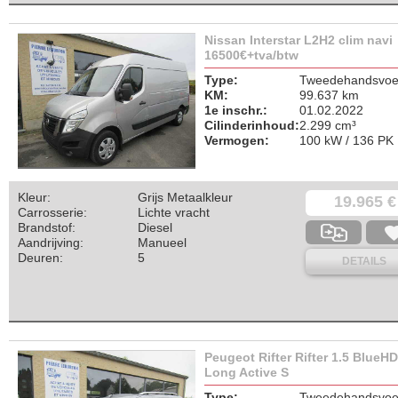
Nissan Interstar L2H2 clim navi
16500€+tva/btw
Type:
Tweedehandsvoer
KM:
99.637 km
1e inschr.:
01.02.2022
Cilinderinhoud:
2.299 cm³
Vermogen:
100 kW / 136 PK
Kleur:
Grijs Metaalkleur
19.965 €
Carrosserie:
Lichte vracht
Brandstof:
Diesel
Aandrijving:
Manueel
Deuren:
5
DETAILS
Peugeot Rifter Rifter 1.5 BlueHD
Long Active S
Type:
Tweedehandsvoer