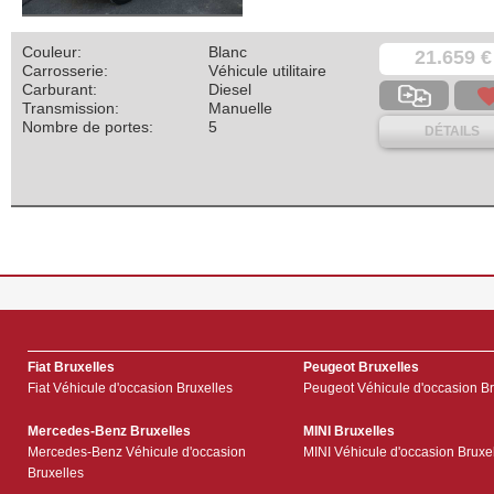
Couleur:
Blanc
21.659 €
Carrosserie:
Véhicule utilitaire
Carburant:
Diesel
Transmission:
Manuelle
Nombre de portes:
5
DÉTAILS
Fiat Bruxelles
Peugeot Bruxelles
Fiat Véhicule d'occasion Bruxelles
Peugeot Véhicule d'occasion Br
Mercedes-Benz Bruxelles
MINI Bruxelles
Mercedes-Benz Véhicule d'occasion
MINI Véhicule d'occasion Bruxe
Bruxelles