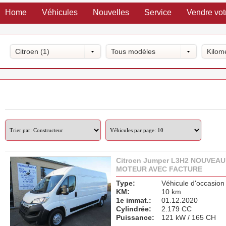
Home
Véhicules
Nouvelles
Service
Vendre vot
Citroen (1)
Tous modèles
Kilom
Citroen Jumper L3H2 NOUVEAU
MOTEUR AVEC FACTURE
Type:
Véhicule d'occasion
KM:
10 km
1e immat.:
01.12.2020
Cylindrée:
2.179 CC
Puissance:
121 kW / 165 CH