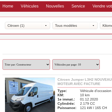
Home
Véhicules
Nouvelles
Service
Vendre vot
Citroen (1)
Tous modèles
Kilom
Citroen Jumper L3H2 NOUVEAU
MOTEUR AVEC FACTURE
Type:
Véhicule d'occasion
KM:
10 km
1e immat.:
01.12.2020
Cylindrée:
2.179 CC
Puissance:
121 kW / 165 CH