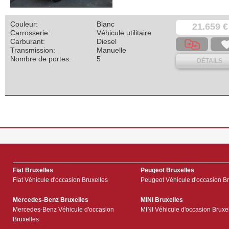
Couleur:
Blanc
21.659 €
Carrosserie:
Véhicule utilitaire
Carburant:
Diesel
Transmission:
Manuelle
Nombre de portes:
5
DÉTAILS
Fiat Bruxelles
Peugeot Bruxelles
Fiat Véhicule d'occasion Bruxelles
Peugeot Véhicule d'occasion Br
Mercedes-Benz Bruxelles
MINI Bruxelles
Mercedes-Benz Véhicule d'occasion
MINI Véhicule d'occasion Bruxe
Bruxelles